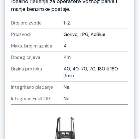
Idealno rješenje za operatere voznog parka i
manje benzinske postaje.
Broj proizvoda
1-2
Proizvodi
Gorivo, LPG, AdBlue
Maks. broj mlaznica
4
Doseg crijeva
4m
Brzina protoka
40, 40-70, 70, 130 ili 180
l/min
Integrirano plaćanje
Ne
Integriran FuelLOG
Ne