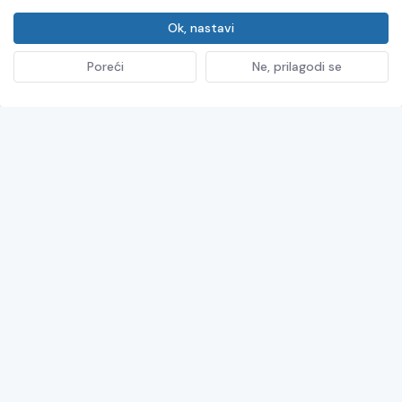
Ok, nastavi
Potopne pumpe
Poreći
Ne, prilagodi se
Obloga za spremnike
Filtracija avio goriva