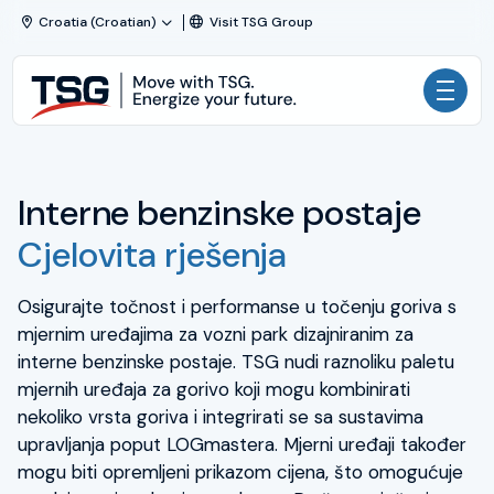
Skip to content
Croatia (Croatian)
Visit TSG Group
TSG
|
Technical
Kategorija
Services
and
Interne benzinske postaje
Rješenja
Solutions
Cjelovita rješenja
Usluge
Osigurajte točnost i performanse u točenju goriva s
TSG Croatia
mjernim uređajima za vozni park dizajniranim za
interne benzinske postaje. TSG nudi raznoliku paletu
mjernih uređaja za gorivo koji mogu kombinirati
Kontaktirajte nas +385 1 3370 035
nekoliko vrsta goriva i integrirati se sa sustavima
HSSE
upravljanja poput LOGmastera. Mjerni uređaji također
mogu biti opremljeni prikazom cijena, što omogućuje
TSG Croatia