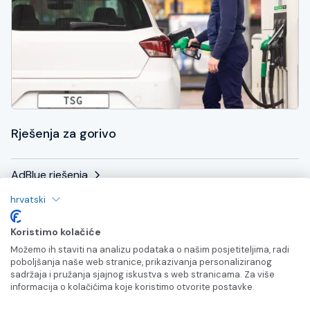
Rješenja za gorivo
AdBlue rješenja
hrvatski
Mjerne sonde i senzori
Koristimo kolačiće
Spremnici i cjevovodi za gorivo
Možemo ih staviti na analizu podataka o našim posjetiteljima, radi
poboljšanja naše web stranice, prikazivanja personaliziranog
Interne benzinske postaje
sadržaja i pružanja sjajnog iskustva s web stranicama. Za više
informacija o kolačićima koje koristimo otvorite postavke.
Komercijalne benzinske postaje