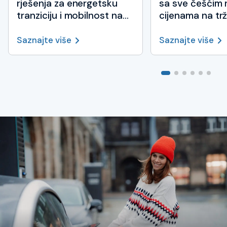
rješenja za energetsku
sa sve češćim 
tranziciju i mobilnost na
cijenama na trž
UNITI Expo 2026 u
električne ener
Stuttgartu
Saznajte više
Saznajte više