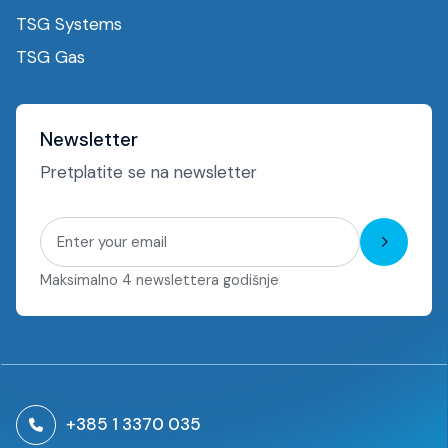
TSG Systems
TSG Gas
Newsletter
Pretplatite se na newsletter
Pretplat
se
Maksimalno 4 newslettera godišnje
+385 1 3370 035