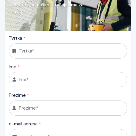
Obratite se našim stručnjacima za
savjet!
Tvrtka
*
Ime
*
Prezime
*
e-mail adresa
*