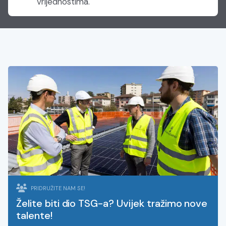
vrijednostima.
PRIDRUŽITE NAM SE!
Želite biti dio TSG-a? Uvijek tražimo nove
talente!