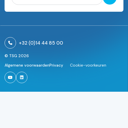
Aanmel
+32 (0)14 44 85 00
© TSG 2026
Algemene voorwaarden
Privacy
Cookie-voorkeuren
TSG on Youtube
TSG on Linkedin