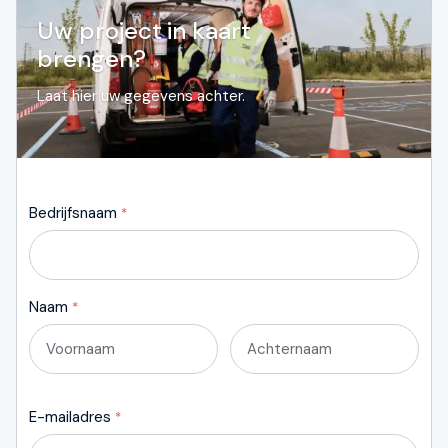
Uw project in kaart
brengen?
Laat hier uw gegevens achter.
Bedrijfsnaam
*
Naam
*
Eerste
Laatste
E-mailadres
*