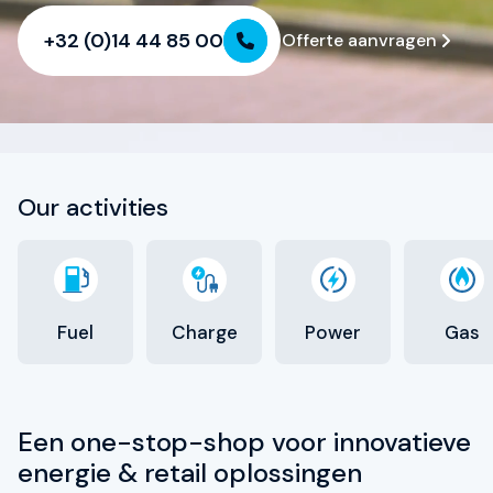
Contact
+32 (0)14 44 85 00
Offerte aanvragen
My TSG
Nieuws
Partners
Certificeringen
Our activities
Over TSG
Fuel
Charge
Power
Gas
Een one-stop-shop voor innovatieve
energie & retail oplossingen