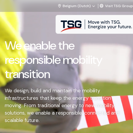
Overslaan naar inhoud
Belgium (Dutch)
Visit TSG Group
TSG
We enable the
Activiteiten
responsible mobility
Producten
transition
Services
Projecten
We design, build and maintain the mobility
infrastructures that keep the energy transition
Werken bij TSG
moving. From traditional energy to new mobility
solutions, we enable a responsible, connected and
FAQ
scalable future.