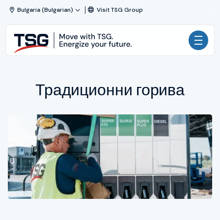
Skip to content
Bulgaria (Bulgarian)
Visit TSG Group
TSG
|
Technical
Home
Services
and
Традиционни горива
Дейности
Solutions
Продукти
Услуги
Енергийни източници
Новини
HSSE