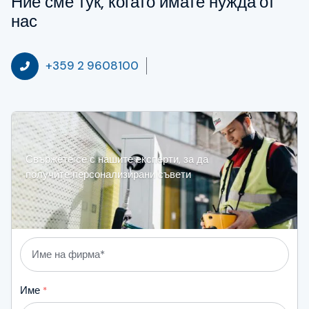
Ние сме тук, когато имате нужда от
нас
+359 2 9608100
Свържете се с нашите експерти, за да
получите персонализирани съвети
Име
на
фирма*
*
Име
*