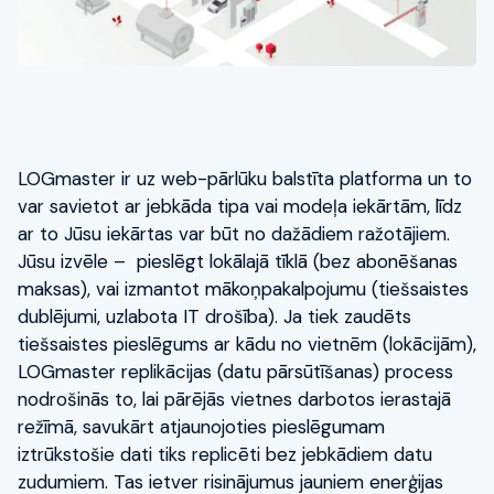
LOGmaster ir uz web-pārlūku balstīta platforma un to
var savietot ar jebkāda tipa vai modeļa iekārtām, līdz
ar to Jūsu iekārtas var būt no dažādiem ražotājiem.
Jūsu izvēle – pieslēgt lokālajā tīklā (bez abonēšanas
maksas), vai izmantot mākoņpakalpojumu (tiešsaistes
dublējumi, uzlabota IT drošība). Ja tiek zaudēts
tiešsaistes pieslēgums ar kādu no vietnēm (lokācijām),
LOGmaster replikācijas (datu pārsūtīšanas) process
nodrošinās to, lai pārējās vietnes darbotos ierastajā
režīmā, savukārt atjaunojoties pieslēgumam
iztrūkstošie dati tiks replicēti bez jebkādiem datu
zudumiem. Tas ietver risinājumus jauniem enerģijas