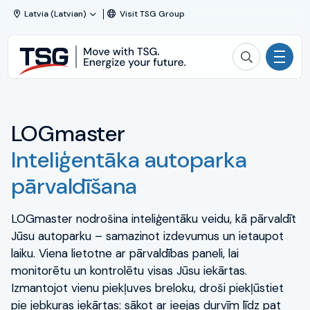
Skip to content
Latvia (Latvian)
Visit TSG Group
TSG
Search TSG
|
Technical
Uz sākumu
Services
and
LOGmaster
Nozares
Solutions
Inteliģentāka autoparka
Produkti
pārvaldīšana
Pakalpojumi
LOGmaster nodrošina inteliģentāku veidu, kā pārvaldīt
Jūsu autoparku – samazinot izdevumus un ietaupot
Degvielas mobilitāte
laiku. Viena lietotne ar pārvaldības paneli, lai
monitorētu un kontrolētu visas Jūsu iekārtas.
Par mums
Izmantojot vienu piekļuves breloku, droši piekļūstiet
pie jebkuras iekārtas: sākot ar ieejas durvīm līdz pat
Join TSG