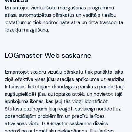
WashLOG
Izmantojot vienkāršotu mazgāšanas programmu
atlasi, automatizētus pārskatus un vadītāja tiesību
iestatījumus tiek nodrošināta ātra un ērta transporta
līdzekļa mazgāšana.
LOGmaster Web saskarne
Izmantojot skaidru vizuālu pārskatu tiek panākta laika
ziņā efektīva visas jūsu stacijas aprīkojuma uzraudzība.
Intuitīvais, lietotājam draudzīgais pārskata panelis ļauj
augšupielādēt jūsu autoparka attēlu un novietot tajā
aprīkojuma ikonas, kas ļauj tās viegli identificēt.
Statusa paziņojumi ļauj reaģēt, savlaicīgi norādot uz
potenciālajām problēmām un precīzu ierīces
atrašanās vietu. LOGmaster saskarnes dizains
nodrošina automātisku pielāgošanos Jūsu ierīces