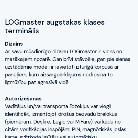
LOGmaster augstākās klases
terminālis
Dizains
Ar savu mūsdienīgo dizainu LOGmaster ir viens no
mazākajiem nozarē. Gan brīvi stāvošie, gan pie sienas
uzstādāmie modeļi ir ievietoti izturīgā korpusā ar
paneļiem, kuru aizsargpārklājums nodrošina to
ilgmūžību pat agresīvā vidē.
Autorizēšanās
Vadītājus un/vai transporta līdzekļus var viegli
identificēt, izmantojot drošus bezvadu brelokus
(piemēram, Desfire, Legic vai MiFare) vai kādu no
citām verifikācijas iespējām: PIN, magnētiskās joslas
karte, svītrkoda lasītāju vai automātisku