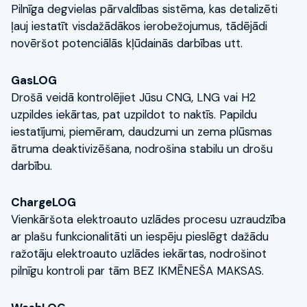
Pilnīga degvielas pārvaldības sistēma, kas detalizēti
ļauj iestatīt visdažādākos ierobežojumus, tādējādi
novēršot potenciālās kļūdainās darbības utt.
GasLOG
Drošā veidā kontrolējiet Jūsu CNG, LNG vai H2
uzpildes iekārtas, pat uzpildot to naktīs. Papildu
iestatījumi, piemēram, daudzumi un zema plūsmas
ātruma deaktivizēšana, nodrošina stabilu un drošu
darbību.
ChargeLOG
Vienkāršota elektroauto uzlādes procesu uzraudzība
ar plašu funkcionalitāti un iespēju pieslēgt dažādu
ražotāju elektroauto uzlādes iekārtas, nodrošinot
pilnīgu kontroli par tām BEZ IKMĒNEŠA MAKSAS.