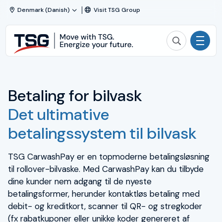
Spring til indhold
Denmark (Danish)
Visit TSG Group
TSG
Søg i TSG
Solutions
Nordics
Forretningsområder
Betaling for bilvask
Løsninger
Det ultimative
Services
betalingssystem til bilvask
Nyheder
TSG CarwashPay er en topmoderne betalingsløsning
til rollover-bilvaske. Med CarwashPay kan du tilbyde
Om TSG
dine kunder nem adgang til de nyeste
betalingsformer, herunder kontaktløs betaling med
Nyheder
debit- og kreditkort, scanner til QR- og stregkoder
(fx rabatkuponer eller unikke koder genereret af
Sikkerhed, sundhed og miljø (HSSE)