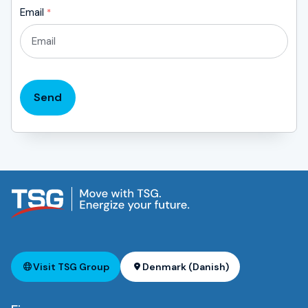
Email
*
Send
Visit TSG Group
Denmark (Danish)