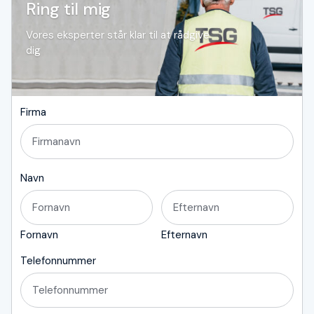
Ring til mig
Vores eksperter står klar til at rådgive
dig
Firma
Navn
Fornavn
Efternavn
Telefonnummer