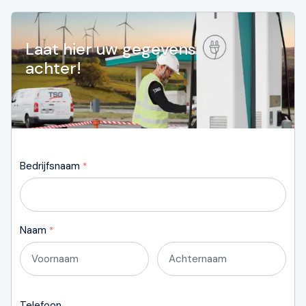
Laat hier uw gegevens
achter!
Bedrijfsnaam
*
Naam
*
Eerste
Laatste
Telefoon