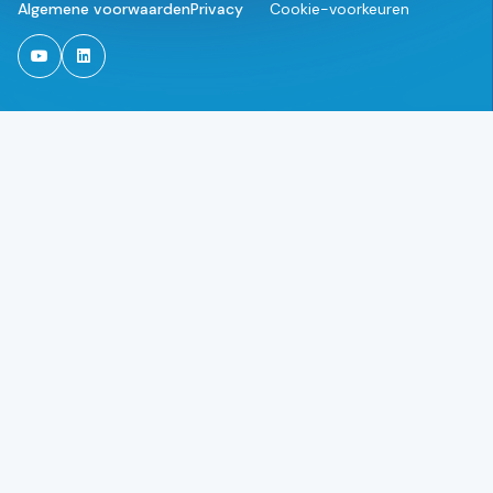
Algemene voorwaarden
Privacy
Cookie-voorkeuren
TSG on Youtube
TSG on Linkedin