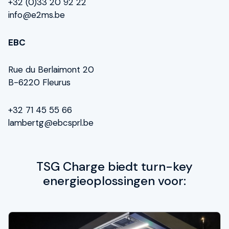
+32 (0)33 20 92 22
info@e2ms.be
EBC
Rue du Berlaimont 20
B-6220 Fleurus
+32 71 45 55 66
lambertg@ebcsprl.be
TSG Charge biedt turn-key
energieoplossingen voor: