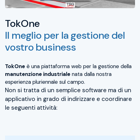
News
TokOne
HSSE
Lavora con noi
Il meglio per la gestione del
Chi siamo
vostro business
Whistleblowing TSG
TokOne
è una piattaforma web per la gestione della
manutenzione industriale
nata dalla nostra
Contattaci
esperienza pluriennale sul campo.
Non si tratta di un semplice software ma di un
applicativo in grado di indirizzare e coordinare
le seguenti attività: