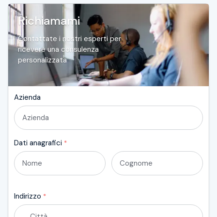
Richiamami
Contattate i nostri esperti per
ricevere una consulenza
personalizzata
Azienda
Dati anagrafici
*
Nome
Cognome
Indirizzo
*