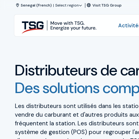
Skip to content
Senegal (French)
Select region
Visit TSG Group
TSG
Activité
|
Technical
Activités
Services
&
Produits & Solutions
Distributeurs de ca
Solutions
Services
Des solutions comp
Partenaires
Les distributeurs sont utilisés dans les stat
Energie de demain
vendre du carburant et d'autres produits aux 
fréquentent la station. Les distributeurs son
Activités
système de gestion (POS) pour regrouper l'a