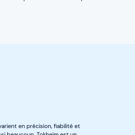
s
ient en précision, fiabilité et
ussi beaucoup. Tokheim est un